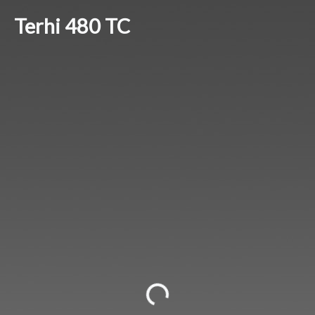
Dölj menyn ⇨
Terhi 480 TC
Välj en motor
Paddel teleskop 100-157 cm, vit
600 SEK