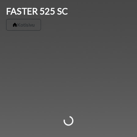
Piilota valikko ⇨
FASTER 525 SC
Kotisivu
Valitse Moottori
Kuomu Faster 525 SC/545SC YM21
1817 EUR
Loading...